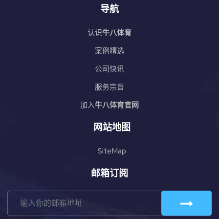
导航
认识
⽜⼋体育
案例精选
公司快讯
服务宗旨
加入
⽜⼋体育官网
网站地图
SiteMap
邮箱订阅