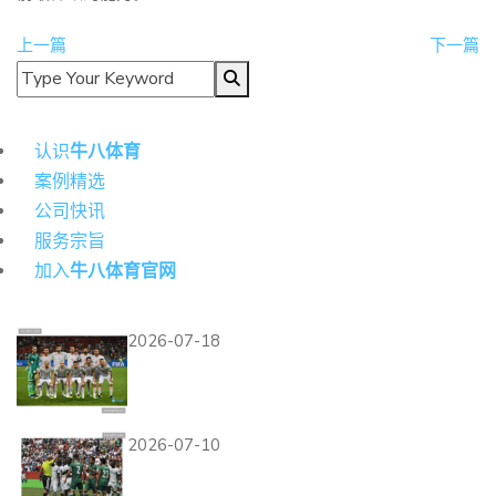
上一篇
下一篇
导航
认识
⽜⼋体育
案例精选
公司快讯
服务宗旨
加入
⽜⼋体育官网
热门资讯
2026-07-18
埃及世界杯G组成绩：一胜两
平排名第二
2026-07-10
塞内加尔出线背后：末轮5球