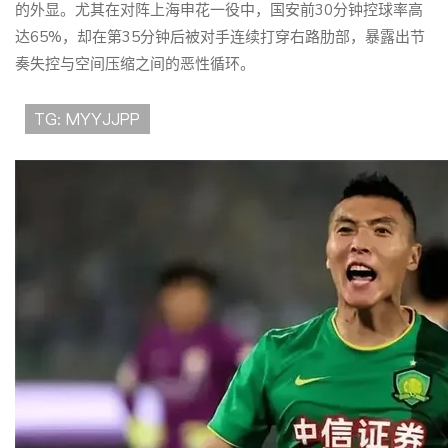
的外显。尤其在对阵上海申花一役中，国安前30分钟控球率高
达65%，却在第35分钟后被对手连续打穿右路肋部，暴露出节
奏失控与空间压缩之间的恶性循环。