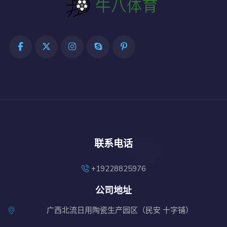
联系电话
+19228825976
公司地址
广西北流日用陶瓷生产园区（民安 十字铺）