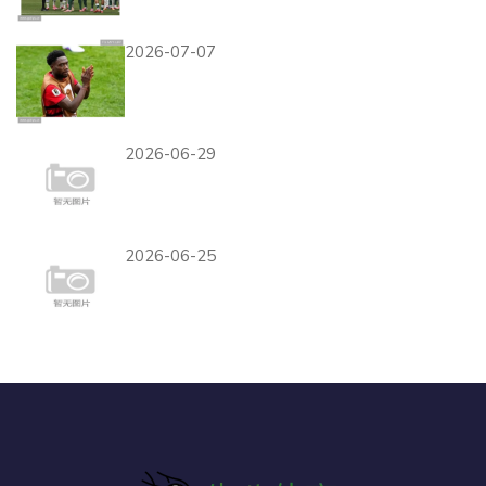
大胜成为关键
2026-07-07
加拿大输给瑞士仍出线，阿方
索·戴维斯淘汰赛压力升级
2026-06-29
拉希米替补建功，摩洛哥4-2
海地展现板凳深度
2026-06-25
德国队冠军相指数排行榜