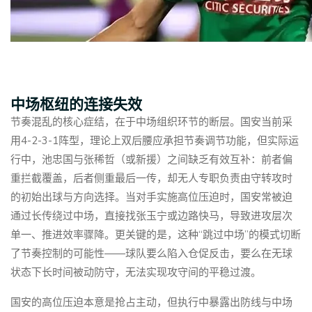
中场枢纽的连接失效
节奏混乱的核心症结，在于中场组织环节的断层。国安当前采
用4-2-3-1阵型，理论上双后腰应承担节奏调节功能，但实际运
行中，池忠国与张稀哲（或新援）之间缺乏有效互补：前者偏
重拦截覆盖，后者侧重最后一传，却无人专职负责由守转攻时
的初始出球与方向选择。当对手实施高位压迫时，国安常被迫
通过长传绕过中场，直接找张玉宁或边路快马，导致进攻层次
单一、推进效率骤降。更关键的是，这种“跳过中场”的模式切断
了节奏控制的可能性——球队要么陷入仓促反击，要么在无球
状态下长时间被动防守，无法实现攻守间的平稳过渡。
国安的高位压迫本意是抢占主动，但执行中暴露出防线与中场