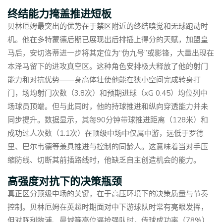
终结能力掩盖推进短板
贝林厄姆最突出的优势在于禁区附近的终结嗅觉和无球跑动时
机。他在多特蒙德后期已展现出后排插上得分的天赋，加盟皇
马后，安切洛蒂进一步将其定位为“伪九号”或影锋，大量出现在
本泽马留下的进攻真空区。这种角色安排极大释放了他的射门
能力和对抗优势——身高体壮使他能在狭小空间完成转身打
门，场均射门次数（3.8次）和预期进球（xG 0.45）均位列中
场球员顶端。但与此同时，他的持球推进和纵向穿透能力并未
同步提升。数据显示，其每90分钟带球推进距离（128米）和
成功过人次数（1.1次）在顶级中场中仅属中游，远低于罗德
里、巴尔韦德等兼具推进与控制的同龄人。这意味着当对手压
缩防线、切断其前插路线时，他缺乏自主创造机会的能力。
高强度对抗下的决策瓶颈
真正区分顶级中场的关键，在于高压环境下的决策质量与节奏
控制。贝林厄姆在英超时期面对中下游球队时常有亮眼发挥，
但对阵利物浦、曼城等高位逼抢强队时，传球成功率（78%）