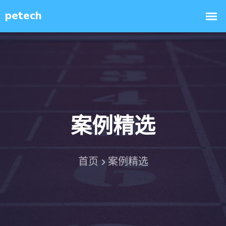
案例精选
首页
案例精选