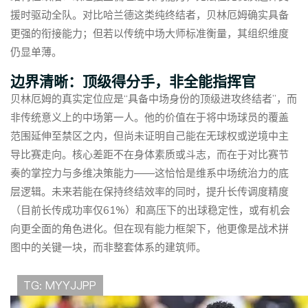
援时驱动全队。对比哈兰德这类纯终结者，贝林厄姆确实具备
更强的衔接能力；但若以传统中场大师标准衡量，其组织维度
仍显单薄。
边界清晰：顶级得分手，非全能指挥官
贝林厄姆的真实定位应是“具备中场身份的顶级进攻终结者”，而
非传统意义上的中场第一人。他的价值在于将中场球员的覆盖
范围延伸至禁区之内，但尚未证明自己能在无球权或逆境中主
导比赛走向。核心差距不在身体素质或斗志，而在于对比赛节
奏的掌控力与多维决策能力——这恰恰是维系中场统治力的底
层逻辑。未来若能在保持终结效率的同时，提升长传调度精度
（目前长传成功率仅61%）和高压下的出球稳定性，或有机会
向更全面的角色进化。但在现有能力框架下，他更像是战术拼
图中的关键一块，而非整套体系的建筑师。