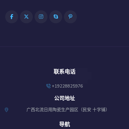
联系电话
+19228825976
公司地址
广西北流日用陶瓷生产园区（民安 十字铺）
导航