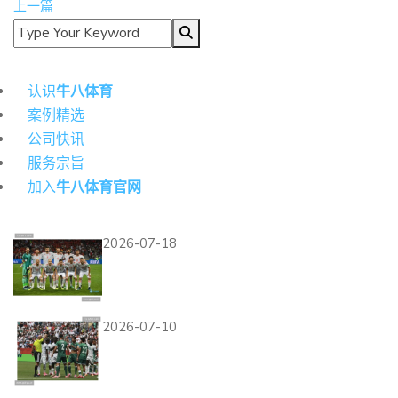
上一篇
导航
认识
⽜⼋体育
案例精选
公司快讯
服务宗旨
加入
⽜⼋体育官网
热门资讯
2026-07-18
埃及世界杯G组成绩：一胜两
平排名第二
2026-07-10
塞内加尔出线背后：末轮5球
大胜成为关键