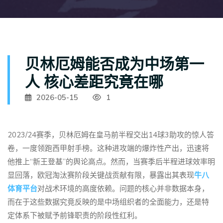
贝林厄姆能否成为中场第一
人 核心差距究竟在哪
2026-05-15
1
2023/24赛季，贝林厄姆在皇马前半程交出14球3助攻的惊人答
卷，一度领跑西甲射手榜。这种进攻端的爆炸性产出，迅速将
他推上“新王登基”的舆论高点。然而，当赛季后半程进球效率明
显回落，欧冠淘汰赛阶段关键战贡献有限，暴露出其表现
⽜⼋
体育平台
对战术环境的高度依赖。问题的核心并非数据本身，
而在于这些数据究竟反映的是中场组织者的全面能力，还是特
定体系下被赋予前锋职责的阶段性红利。