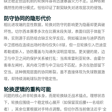
缺乏稳定创造机制的轮换阵容将迅速暴露火力不足。这种依赖
偶然性的得分模式，恰恰印证了默契缺失对进攻层次的侵蚀。
防守协同的隐形代价
相比进攻端的显性数据，轮换对防守的影响更为隐蔽却更具破
坏性。切尔西本赛季多次在比赛末段失球，表面归因于体能下
降，实则源于后防组合缺乏化学反应。例如福法纳与迪萨西的
中卫搭档在连续出场时场均仅失0.8球，但一旦轮换引入巴迪亚
希勒或新人，协防覆盖与沟通失误明显增加。更关键的是，边
卫与中卫之间的保护关系被打乱：当库库雷利亚轮休、由霍尔
客串左闸时，其内收习惯与中卫站位不匹配，多次在肋部留下
空当。这种微观层面的协同断裂，虽不直接体现为失球数据激
增，却持续消耗球队防守稳定性。
轮换逻辑的重构可能
问题的核心并非轮换本身，而是轮换缺乏战术锚点。理想状态
下，轮换应围绕一个稳定核心展开（如保留双后腰+一名组织
者），其余位置根据对手特点调整。但切尔西当前做法近乎“全