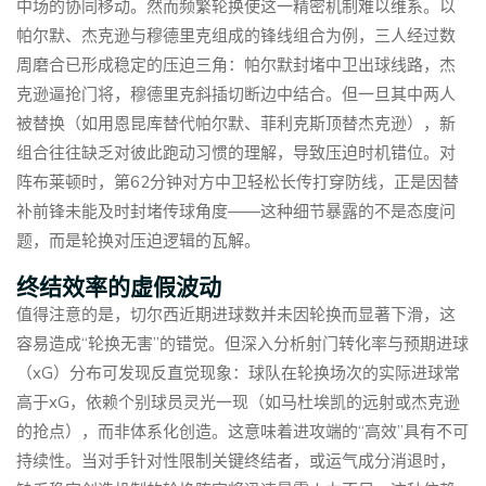
中场的协同移动。然而频繁轮换使这一精密机制难以维系。以
帕尔默、杰克逊与穆德里克组成的锋线组合为例，三人经过数
周磨合已形成稳定的压迫三角：帕尔默封堵中卫出球线路，杰
克逊逼抢门将，穆德里克斜插切断边中结合。但一旦其中两人
被替换（如用恩昆库替代帕尔默、菲利克斯顶替杰克逊），新
组合往往缺乏对彼此跑动习惯的理解，导致压迫时机错位。对
阵布莱顿时，第62分钟对方中卫轻松长传打穿防线，正是因替
补前锋未能及时封堵传球角度——这种细节暴露的不是态度问
题，而是轮换对压迫逻辑的瓦解。
终结效率的虚假波动
值得注意的是，切尔西近期进球数并未因轮换而显著下滑，这
容易造成“轮换无害”的错觉。但深入分析射门转化率与预期进球
（xG）分布可发现反直觉现象：球队在轮换场次的实际进球常
高于xG，依赖个别球员灵光一现（如马杜埃凯的远射或杰克逊
的抢点），而非体系化创造。这意味着进攻端的“高效”具有不可
持续性。当对手针对性限制关键终结者，或运气成分消退时，