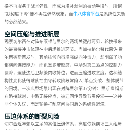
换不再服务于战术弹性，而成为填补漏洞的被动手段时，所谓
“默契度下降”便不再是偶然现象，而
⽜⼋体育平台
是系统性失衡
的必然结果。
空间压缩与推进断层
观察切尔西在对阵布莱顿与里尔的两场关键战可见，轮换带来
的最直接冲击体现在中后场推进环节。当加拉格尔替代恩佐·费
尔南德斯首发时，其前插倾向虽增强纵向冲击力，却削弱了肋
部横向连接能力；而凯塞多若缺席，中场对第二落点的控制力
骤降，迫使边后卫频繁内收补位，进而压缩进攻宽度。这种结
构性变化使得球队在由守转攻阶段常陷入“单点突破、整体脱节”
的困境。一次典型场景出现在对阵里尔第37分钟：里斯·詹姆斯
右路持球时，中路无接应点，被迫回传导致节奏停滞——这并
非个体失误，而是轮换打乱空间协同后的系统性迟滞。
压迫体系的断裂风险
切尔西近年赖以立足的高位压迫体系，高度依赖前场三人组与