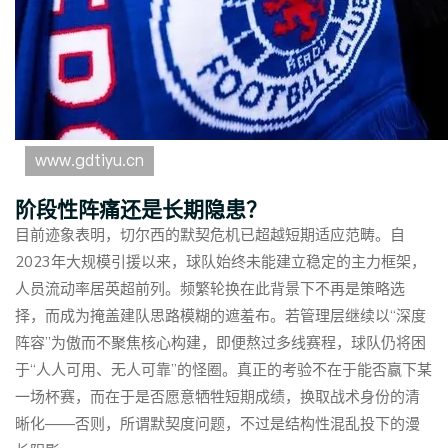
阶段性阵痛还是长期隐患？
目前迹象表明，切尔西的默契危机已超越短期适应范畴。自
2023年大规模引援以来，球队始终未能建立稳定的主力框架，
人员流动率居英超前列。频繁轮换在此背景下不再是策略选
择，而成为掩盖建队思路模糊的遮羞布。若管理层继续以“深度
阵容”为傲而不聚焦核心构建，即便熬过多线赛程，球队仍将困
于“人人可用、无人可靠”的怪圈。真正的考验不在于能否赢下某
一场杯赛，而在于是否愿意牺牲短期成绩，换取战术身份的清
晰化——否则，所谓默契度问题，不过是结构性混乱投下的漫