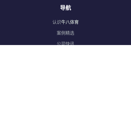
导航
认识
⽜⼋体育
案例精选
公司快讯
服务宗旨
加入
⽜⼋体育官网
网站地图
SiteMap
邮箱订阅