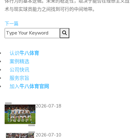
体行为的基本逻辑。未来的稳定性，取决于能否在理想主义战
术与现实球员能力之间找到可行的中间地带。
下一篇
导航
认识
⽜⼋体育
案例精选
公司快讯
服务宗旨
加入
⽜⼋体育官网
热门资讯
2026-07-18
埃及世界杯G组成绩：一胜两
平排名第二
2026-07-10