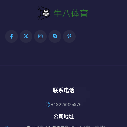
联系电话
+19228825976
公司地址