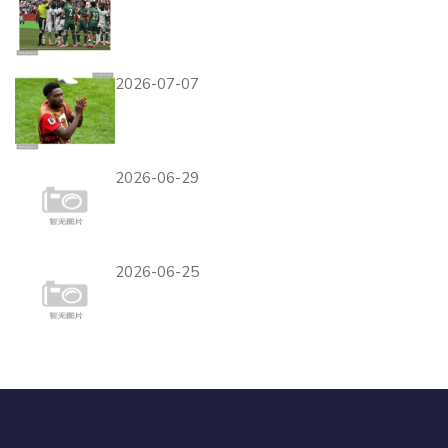
塞内加尔出线背后：末轮5球
大胜成为关键
2026-07-07
加拿大输给瑞士仍出线，阿方
索·戴维斯淘汰赛压力升级
2026-06-29
拉希米替补建功，摩洛哥4-2
海地展现板凳深度
2026-06-25
德国队冠军相指数排行榜