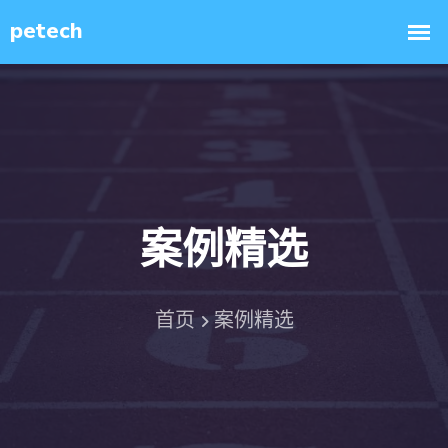
案例精选
首页
案例精选