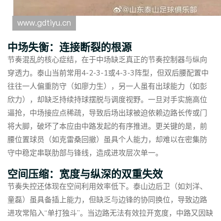
中场失衡：连接断裂的根源
节奏混乱的核心症结，在于中场缺乏真正的节奏控制器与纵向
穿透力。泰山当前常用4-2-3-1或4-3-3阵型，但双后腰配置中
往往一人偏重防守（如廖力生），另一人虽有出球能力（如彭
欣力），却缺乏持续持球摆脱与调度视野。一旦对手实施高位
逼抢，中场接应点稀疏，导致后场出球被迫依赖边路长传或门
将大脚，破坏了本应由中路发起的有序推进。更关键的是，前
腰位置球员（如克雷桑回撤）虽具个人能力，却难以在密集防
守中稳定串联肋部与锋线，造成进攻层次单一。
空间压缩：宽度与纵深的双重失效
节奏失控还体现在空间利用效率低下。泰山边后卫（如刘洋、
童磊）虽具备插上能力，但缺乏与边锋的协同换位，导致边路
进攻常陷入“单打独斗”。当边路无法有效拉开宽度，中路又因缺