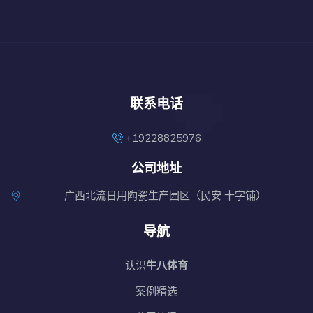
联系电话
+19228825976
公司地址
广西北流日用陶瓷生产园区（民安 十字铺）
导航
认识
⽜⼋体育
案例精选