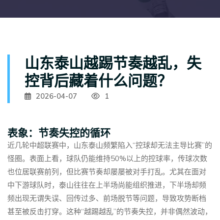
山东泰山越踢节奏越乱，失
控背后藏着什么问题？
2026-04-07
1
表象：节奏失控的循环
近几轮中超联赛中，山东泰山频繁陷入“控球却无法主导比赛”的
怪圈。表面上看，球队仍能维持50%以上的控球率，传球次数
也位居联赛前列，但比赛节奏却屡屡被对手打乱。尤其在面对
中下游球队时，泰山往往在上半场尚能组织推进，下半场却频
频出现无谓失误、回传过多、前场脱节等问题，导致攻势断档
甚至被反击打穿。这种“越踢越乱”的节奏失控，并非偶然波动，