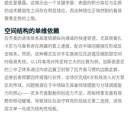
题反复暴露。这揭示出一个关键矛盾：表面的积分高位与实质
的战术脆弱性之间存在明显错位，而这种错位正悄然制约着其
赛季走势的上限。
空间结构的单维依赖
拉齐奥的进攻体系高度依赖纵向通道的快速穿透，尤其倚重扎
卡尼与马鲁希奇在两翼的套上速度，配合中锋回撤接应形成反
击链条。然而，这种模式在对手实施高位压迫或压缩肋部空间
时极易失效。以1月客场对阵亚特兰大的比赛为例，加斯佩里尼
的三中卫体系通过内收边翼卫封锁了拉齐奥习惯的边路走廊，
迫使后者频繁回传或强行长传，全场仅完成8次有效进入对方禁
区的传球。问题根源在于中场缺乏具备持球摆脱与分球调度能
力的核心——贡多齐虽勤勉但创造力不足，而帕特里克虽有视
野却移动缓慢，导致球队在由守转攻阶段缺乏第二选择，进攻
层次单一化成为结构性短板。