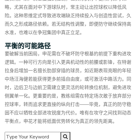
略，尤其在面对中下游球队时，常主动让出控球权以降低风
险。这种思维定式导致进攻端缺乏持续投入与创造性尝试，久
而久之形成路径依赖。若无结构性调整，即便防守继续保持高
水准，也难以在争冠集团中真正立足。
平衡的可能路径
要破解当前困局，申花需在不破坏防守根基的前提下重构进攻
逻辑。一种可行方向是引入更具机动性的前腰或影锋，在特谢
拉身后增加一名擅长肋部穿插的球员，如近期表现亮眼的年轻
中场汪海健若能获得更多前插自由度，或可激活中路活力。同
时，边后卫与边前卫需建立更灵活的轮转换位机制，避免进攻
侧翼单一化。更重要的是，教练组需在特定场次敢于放弃部分
控球率，转而追求更直接的纵向打击——毕竟，真正的防守稳
固不应以牺牲全部进攻锐度为代价。唯有在攻守之间找到动态
平衡点，申花才能将纸面优势转化为真正的领先距离。