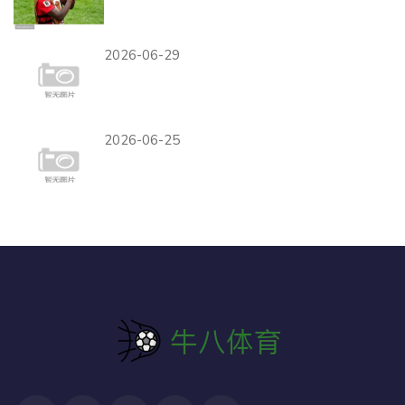
加拿大输给瑞士仍出线，阿方
索·戴维斯淘汰赛压力升级
2026-06-29
拉希米替补建功，摩洛哥4-2
海地展现板凳深度
2026-06-25
德国队冠军相指数排行榜