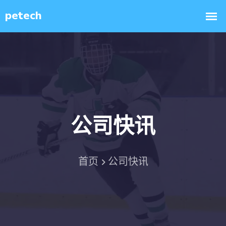
公司快讯
首页
公司快讯