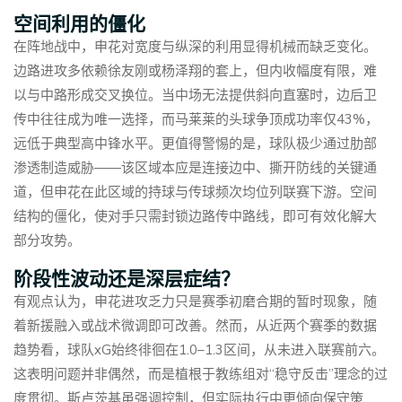
空间利用的僵化
在阵地战中，申花对宽度与纵深的利用显得机械而缺乏变化。
边路进攻多依赖徐友刚或杨泽翔的套上，但内收幅度有限，难
以与中路形成交叉换位。当中场无法提供斜向直塞时，边后卫
传中往往成为唯一选择，而马莱莱的头球争顶成功率仅43%，
远低于典型高中锋水平。更值得警惕的是，球队极少通过肋部
渗透制造威胁——该区域本应是连接边中、撕开防线的关键通
道，但申花在此区域的持球与传球频次均位列联赛下游。空间
结构的僵化，使对手只需封锁边路传中路线，即可有效化解大
部分攻势。
阶段性波动还是深层症结？
有观点认为，申花进攻乏力只是赛季初磨合期的暂时现象，随
着新援融入或战术微调即可改善。然而，从近两个赛季的数据
趋势看，球队xG始终徘徊在1.0–1.3区间，从未进入联赛前六。
这表明问题并非偶然，而是植根于教练组对“稳守反击”理念的过
度贯彻。斯卢茨基虽强调控制，但实际执行中更倾向保守策