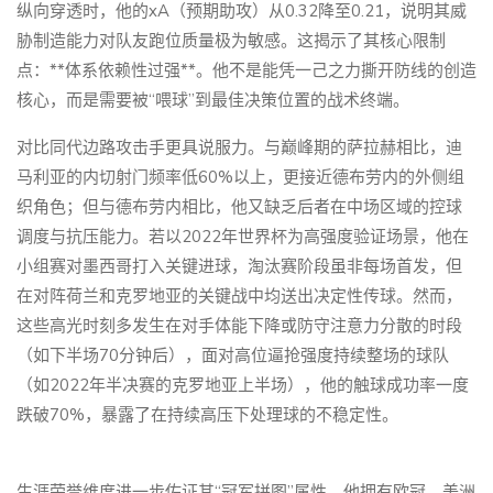
纵向穿透时，他的xA（预期助攻）从0.32降至0.21，说明其威
胁制造能力对队友跑位质量极为敏感。这揭示了其核心限制
点：**体系依赖性过强**。他不是能凭一己之力撕开防线的创造
核心，而是需要被“喂球”到最佳决策位置的战术终端。
对比同代边路攻击手更具说服力。与巅峰期的萨拉赫相比，迪
马利亚的内切射门频率低60%以上，更接近德布劳内的外侧组
织角色；但与德布劳内相比，他又缺乏后者在中场区域的控球
调度与抗压能力。若以2022年世界杯为高强度验证场景，他在
小组赛对墨西哥打入关键进球，淘汰赛阶段虽非每场首发，但
在对阵荷兰和克罗地亚的关键战中均送出决定性传球。然而，
这些高光时刻多发生在对手体能下降或防守注意力分散的时段
（如下半场70分钟后），面对高位逼抢强度持续整场的球队
（如2022年半决赛的克罗地亚上半场），他的触球成功率一度
跌破70%，暴露了在持续高压下处理球的不稳定性。
生涯荣誉维度进一步佐证其“冠军拼图”属性。他拥有欧冠、美洲