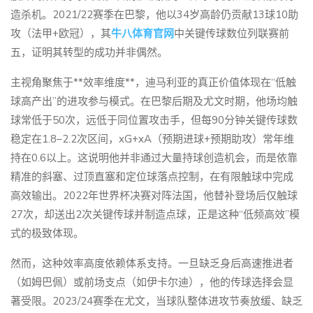
造杀机。2021/22赛季在巴黎，他以34岁高龄仍贡献13球10助
攻（法甲+欧冠），其
⽜⼋体育官网
中关键传球数位列联赛前
五，证明其转型的成功并非偶然。
主视角聚焦于**效率维度**，迪马利亚的真正价值体现在“低触
球高产出”的进攻参与模式。在巴黎后期及尤文时期，他场均触
球常低于50次，远低于同位置攻击手，但每90分钟关键传球数
稳定在1.8–2.2次区间，xG+xA（预期进球+预期助攻）常年维
持在0.6以上。这说明他并非通过大量持球创造机会，而是依靠
精准的斜塞、过顶直塞和定位球落点控制，在有限触球中完成
高效输出。2022年世界杯决赛对阵法国，他替补登场后仅触球
27次，却送出2次关键传球并制造点球，正是这种“低频高效”模
式的极致体现。
然而，这种效率高度依赖体系支持。一旦缺乏身后高速推进者
（如姆巴佩）或前场支点（如伊卡尔迪），他的传球选择会显
著受限。2023/24赛季在尤文，当球队整体进攻节奏放缓、缺乏