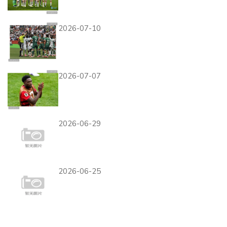
埃及世界杯G组成绩：一胜两
平排名第二
2026-07-10
塞内加尔出线背后：末轮5球
大胜成为关键
2026-07-07
加拿大输给瑞士仍出线，阿方
索·戴维斯淘汰赛压力升级
2026-06-29
拉希米替补建功，摩洛哥4-2
海地展现板凳深度
2026-06-25
德国队冠军相指数排行榜