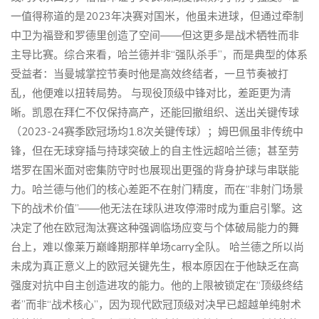
一值得称道的是2023年决赛对国米，他虽未进球，但通过牵制
中卫为福登和罗德里创造了空间——但这更多是战术牺牲而非
主导比赛。综合来看，哈兰德并非“强队杀手”，而是典型的体系
受益者：当曼城掌控节奏时他是高效终结者，一旦节奏被打
乱，他便难以扭转局势。 与现役顶级中锋对比，差距更为清
晰。凯恩在拜仁不仅保持高产，还能回撤组织、送出关键传球
（2023-24赛季欧冠场均1.8次关键传球）；姆巴佩虽非传统中
锋，但在无球穿插与持球突破上的自主性远超哈兰德；甚至劳
塔罗在国米面对密集防守时也展现出更强的背身护球与串联能
力。哈兰德与他们的核心差距不在射门精度，而在“非射门场景
下的战术价值”——他无法在球队进攻停滞时成为重启引擎。这
决定了他在欧冠淘汰赛这种强调临场应变与个体破局能力的舞
台上，难以像莱万巅峰期那样单场carry全队。 哈兰德之所以尚
未成为真正意义上的欧冠关键先生，根本原因在于他缺乏在高
强度对抗中自主创造进攻的能力。他的上限被锁定在“顶级终结
者”而非“战术核心”，因为现代欧冠顶级对决早已超越单纯射术