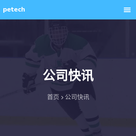
公司快讯
首页
公司快讯