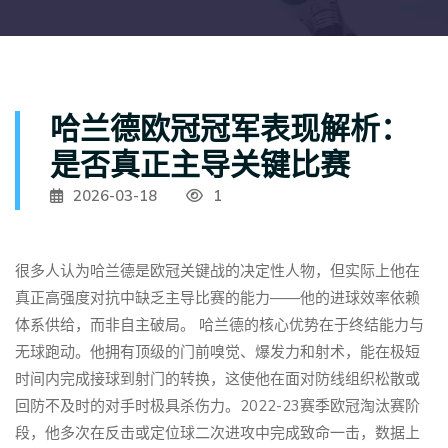
哈兰德欧冠冠军表现解析：
是否真正主导关键比赛
2026-03-18
1
很多人认为哈兰德是欧冠关键战的决定性人物，但实际上他在
真正高强度对抗中缺乏主导比赛的能力——他的进球效率依赖
体系供给，而非自主破局。 哈兰德的核心优势在于终结能力与
无球跑动。他拥有顶级的门前嗅觉、爆发力和射术，能在极短
时间内完成接球到射门的转换，这使他在面对防线组织松散或
回防不及时的对手时极具杀伤力。2022-23赛季欧冠淘汰赛阶
段，他多次在反击或定位球二次进攻中完成致命一击，数据上