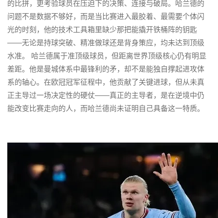
的比拼，更考验球员在压迫下的决策、连接与破局。哈兰德的
问题不是数据不够好，而是当比赛进入最胶着、最需要个体闪
光的时刻，他的技术工具箱里缺少那把能撬开铁桶阵的钥匙
——无论是持球突破、精准做球还是背身策应，均未达到顶级
水准。 哈兰德属于准顶级球员，但距离世界顶级核心仍有明显
差距。他是曼城体系中最锋利的矛，却不是能独自撑起进攻体
系的轴心。在欧冠冠军征程中，他贡献了关键进球，但从未真
正主导过一场决定性的硬仗——真正的主导者，是在逆境中仍
能改变比赛走向的人，而哈兰德尚未证明自己具备这一特质。