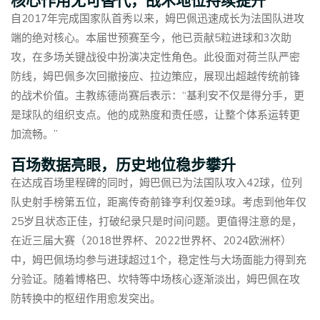
核心作用无可替代，战术地位持续提升
自2017年完成国家队首秀以来，姆巴佩迅速成长为法国队进攻
端的绝对核心。本届世预赛至今，他已贡献5粒进球和3次助
攻，在多场关键战役中扮演决定性角色。此役面对荷兰队严密
防线，姆巴佩多次回撤接应、拉边策应，展现出超越传统前锋
的战术价值。主教练德尚赛后表示：“基利安不仅是得分手，更
是球队的组织支点。他的成熟度和责任感，让整个体系运转更
加流畅。”
百场数据亮眼，历史地位稳步攀升
在达成百场里程碑的同时，姆巴佩已为法国队攻入42球，位列
队史射手榜第五位，距离传奇前锋亨利仅差9球。考虑到他年仅
25岁且状态正佳，打破纪录只是时间问题。更值得注意的是，
在近三届大赛（2018世界杯、2022世界杯、2024欧洲杯）
中，姆巴佩场均参与进球超过1个，稳定性与大场面能力得到充
分验证。随着博格巴、坎特等中场核心逐渐淡出，姆巴佩在攻
防转换中的枢纽作用愈发突出。