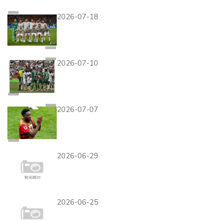
热门资讯
2026-07-18
埃及世界杯G组成绩：一胜两
平排名第二
2026-07-10
塞内加尔出线背后：末轮5球
大胜成为关键
2026-07-07
加拿大输给瑞士仍出线，阿方
索·戴维斯淘汰赛压力升级
2026-06-29
拉希米替补建功，摩洛哥4-2
海地展现板凳深度
2026-06-25