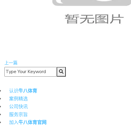
上一篇
导航
认识
⽜⼋体育
案例精选
公司快讯
服务宗旨
加入
⽜⼋体育官网