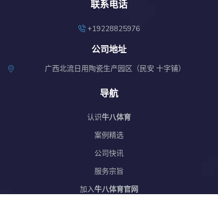
联系电话
+19228825976
公司地址
广西北流日用陶瓷生产园区（民安 十字铺）
导航
认识
⽜⼋体育
案例精选
公司快讯
服务宗旨
加入
⽜⼋体育官网
网站地图