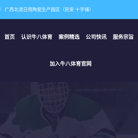
广西北流日用陶瓷生产园区（民安 十字铺）
首页
认识
⽜⼋体育
案例精选
公司快讯
服务宗旨
加入
⽜⼋体育官网