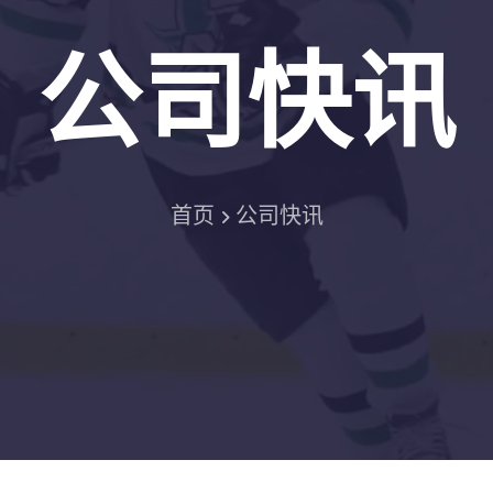
公司快讯
首页
公司快讯