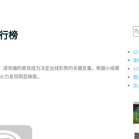
行榜
认
案
，进攻端的表现成为决定出线形势的关键变量。根据小组赛
公
火力呈现明显梯度。
服
加