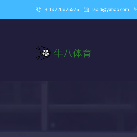
+ 19228825976
rabid@yahoo.com