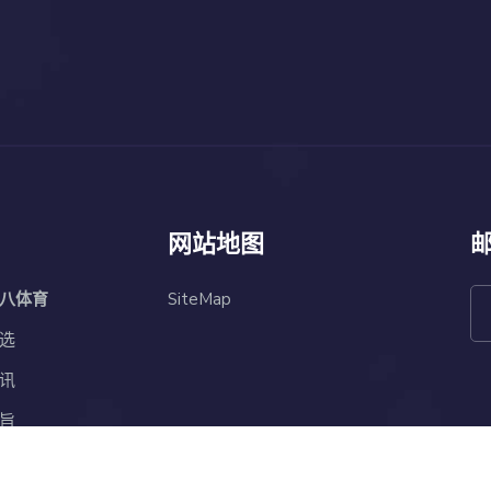
网站地图
⼋体育
SiteMap
选
讯
旨
⼋体育官网