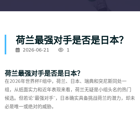
荷兰最强对手是否是日本？
2026-06-21
1
荷兰最强对手是否是日本？
在2026年世界杯F组中，荷兰、日本、瑞典和突尼斯同处一
组，从纸面实力和近年表现来看，荷兰无疑是小组头名的热门
候选。但若论“最强对手”，日本确实具备挑战荷兰的潜力，却未
必是唯一或绝对的威胁。