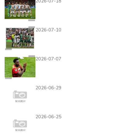
2026-07-18
埃及世界杯G组成绩：一胜两
平排名第二
2026-07-10
塞内加尔出线背后：末轮5球
大胜成为关键
2026-07-07
加拿大输给瑞士仍出线，阿方
索·戴维斯淘汰赛压力升级
2026-06-29
拉希米替补建功，摩洛哥4-2
海地展现板凳深度
2026-06-25
德国队冠军相指数排行榜