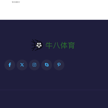
德国队冠军相指数排行榜