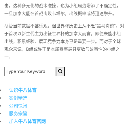
击。这种多元化的战术碰撞，也为小组局势增添了不确定性。
一旦加拿大能在首战击败卡塔尔，出线概率或将迅速攀升。
尽管当前数据不甚乐观，但世界杯历史上从不乏“黑马奇迹”。对
于首次以新生代主力出征世界杯的加拿大而言，即便未能小组
出线，积累经验、展现竞争力本身已是重要一步。而对于全球
观众来说，B组或许正是本届赛事最具变数与故事性的小组之
一。
导航
认识
⽜⼋体育
案例精选
公司快讯
服务宗旨
加入
⽜⼋体育官网