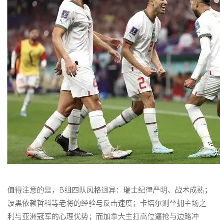
值得注意的是，B组四队风格迥异：瑞士纪律严明、战术成熟；
波黑依赖哲科等老将的经验与反击速度；卡塔尔则坐拥主场之
利与亚洲冠军的心理优势；而加拿大主打高位逼抢与边路冲