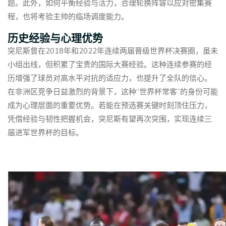
题。此外，如何平衡经验与活力，合理轮换阵容以应对密集赛
程，也将考验主帅的临场调度能力。
历史经验与心理优势
突尼斯曾在2018年和2022年连续两届晋级世界杯决赛圈，虽未
小组出线，但积累了宝贵的国际大赛经验。这种连续参赛的经
历增强了球员对高水平对抗的适应力，也提升了全队的信心。
在非洲区竞争日益激烈的背景下，这种“世界杯常客”的身份可能
成为心理层面的重要优势。若能在预选赛关键时刻顶住压力，
凭借经验与韧性把握机会，突尼斯有望再次突围，实现连续三
届进军世界杯的目标。