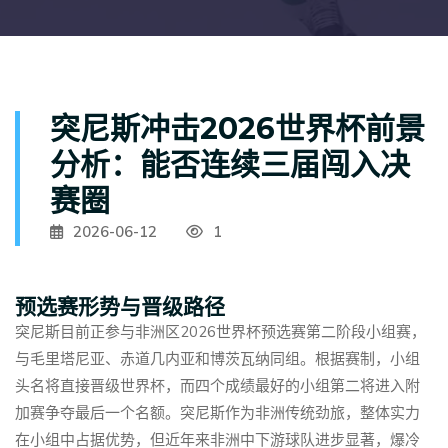
突尼斯冲击2026世界杯前景
分析：能否连续三届闯入决
赛圈
2026-06-12
1
预选赛形势与晋级路径
突尼斯目前正参与非洲区2026世界杯预选赛第二阶段小组赛，
与毛里塔尼亚、赤道几内亚和博茨瓦纳同组。根据赛制，小组
头名将直接晋级世界杯，而四个成绩最好的小组第二将进入附
加赛争夺最后一个名额。突尼斯作为非洲传统劲旅，整体实力
在小组中占据优势，但近年来非洲中下游球队进步显著，爆冷