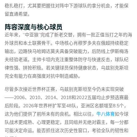
稳扎稳打，尤其要把握住对阵中下游球队的拿分机会，才能保
留直通希望。
阵容深度与核心球员
近年来，“中亚狼”完成了新老交替，拥有一批正值当打之年的海
外球员和本土联赛骨干。中场核心肖穆罗多夫在俄超持续稳定
输出，边路快马哈姆达莫夫具备突破能力，后防线上伊斯梅洛
夫经验老道。主帅卡坦内克注重整体防守与快速反击，球队纪
律性强、拼抢积极。若关键球员保持健康状态，乌兹别克斯坦
完全有能力在高强度对抗中制造威胁。
尽管多次接近世界杯正赛，乌兹别克斯坦至今仍未实现突破
——2006、2010、2014、2018和2022五届均止步预选赛最
后阶段。2026年世界杯扩军至48队，亚洲区名额增至8.5个，
这为他们提供了前所未有的良机。相比以往，
⽜⼋体育
如今球
队战术更成熟、心理更稳定，且同组并无绝对霸主，每一分都
可能决定命运。能否抓住这次历史性窗口，考验全队的韧性和