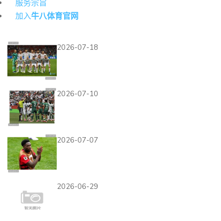
服务宗旨
加入
⽜⼋体育官网
热门资讯
2026-07-18
埃及世界杯G组成绩：一胜两
平排名第二
2026-07-10
塞内加尔出线背后：末轮5球
大胜成为关键
2026-07-07
加拿大输给瑞士仍出线，阿方
索·戴维斯淘汰赛压力升级
2026-06-29
拉希米替补建功，摩洛哥4-2
海地展现板凳深度