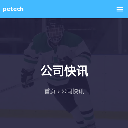
公司快讯
首页
公司快讯