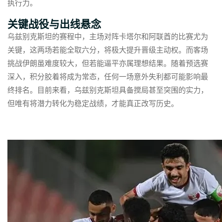
执行力。
关键战役与出线悬念
乌兹别克斯坦的赛程中，主场对阵卡塔尔和阿联酋的比赛尤为
关键，这两场若能全取六分，将极大提升晋级主动权。而客场
挑战伊朗虽难度较大，但若能逼平亦属理想结果。随着预选赛
深入，积分胶着将成为常态，任何一场意外失利都可能影响最
终排名。目前来看，乌兹别克斯坦具备搅局甚至突围的实力，
但唯有将潜力转化为稳定战绩，才能真正改写历史。