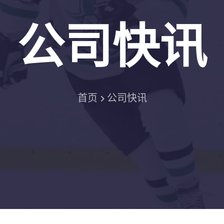
公司快讯
首页
公司快讯