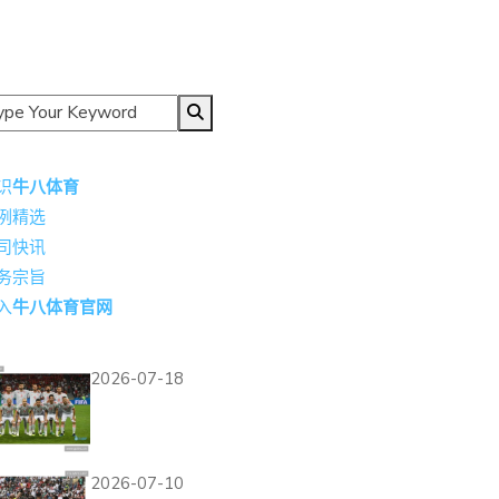
导航
识
⽜⼋体育
例精选
司快讯
务宗旨
入
⽜⼋体育官网
热门资讯
2026-07-18
埃及世界杯G组成绩：
一胜两平排名第二
2026-07-10