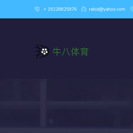
+ 19228825976
rabid@yahoo.com