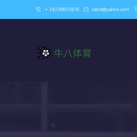
+ 19228825976
rabid@yahoo.com