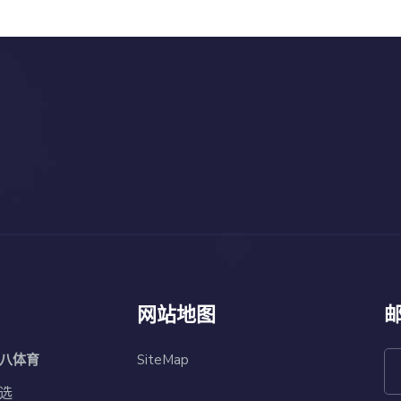
网站地图
⼋体育
SiteMap
选