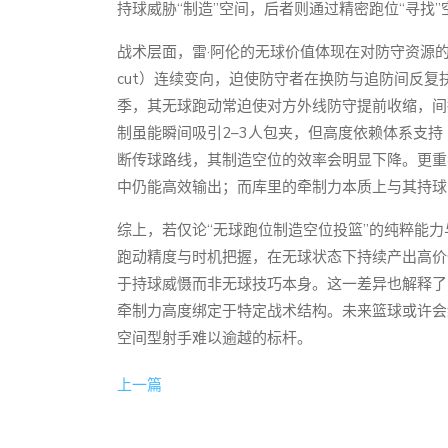
持球威胁“制造”空间，后者则通过精密跑位“寻找”
战术层面，雷·阿伦的无球价值体现在对防守资源的隐性消
cut）连续变向，迫使防守者在换防与追防间反复
季，其无球跑动常迫使对方外线防守提前收缩，间
制虽能瞬间吸引2–3人包夹，但高度依赖体系支
断传球路线，其制造空位的效率会明显下降。更重
中仍能高效输出；而库里的牵制力本质上与其持球
综上，若仅论“无球跑位制造空位投篮”的纯粹能
跑动精度与时机把握，在无球状态下持续产出高价
于持球威慑而非无球技巧本身。这一差异也解释了
牵制力高度绑定于特定战术结构。未来篮球或许会
空间型射手难以逾越的标杆。
上一篇