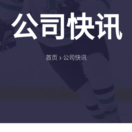
公司快讯
首页
公司快讯