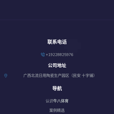
联系电话
+19228825976
公司地址
广西北流日用陶瓷生产园区（民安 十字铺）
导航
认识
⽜⼋体育
案例精选