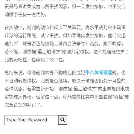
责是尽量避免成为比赛干扰因素，但一旦发生接触，也不会自
动赋予任何一方优势。
在实战中，裁判的站位和反应至关重要。高水平裁判会主动避
让球的运行路线，减少干扰。但如果确实发生接触，他们会迅
速判断：球是否还能被场上球员合法争夺？若能，则不吹停；
若不能，则依据“最后触球方”原则判定球权。这种处理既维护了
比赛流畅性，也确保了公平性。
总结来说，球碰裁判本身不构成违例或犯
⽜⼋体育球迷
规，也
不自动转换球权。比赛是否继续，取决于球是否仍处于可控的
活球状态；若需重新开始，则依据“最后触球方”的出界规则来决
定掷球入界权。理解这一点，就能看懂比赛中那些看似“奇怪”却
完全合规的判罚了。
导航