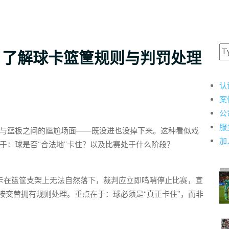
？了解球卡篮筐规则与判罚处理
认
案
公
服
与篮板之间的尴尬场面——既没进也没掉下来。这种看似戏
加
于：球是否“合法地”卡住？以及比赛处于什么阶段？
球卡在篮筐支架上无法自然落下，裁判应立即鸣哨停止比赛，宣
按交替拥有规则处理。重点在于：球必须是“真正卡住”，而非