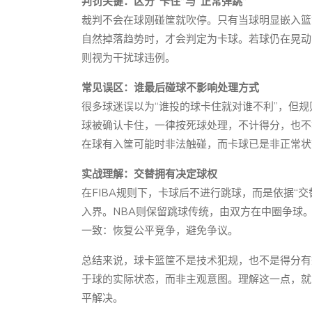
判罚关键：区分“卡住”与“正常弹跳”
裁判不会在球刚碰筐就吹停。只有当球明显嵌入篮
自然掉落趋势时，才会判定为卡球。若球仍在晃动
则视为干扰球违例。
常见误区：谁最后碰球不影响处理方式
很多球迷误以为“谁投的球卡住就对谁不利”，但
球被确认卡住，一律按死球处理，不计得分，也不算
在球有入筐可能时非法触碰，而卡球已是非正常状
实战理解：交替拥有决定球权
在FIBA规则下，卡球后不进行跳球，而是依据“
入界。NBA则保留跳球传统，由双方在中圈争球
一致：恢复公平竞争，避免争议。
总结来说，球卡篮筐不是技术犯规，也不是得分有
于球的实际状态，而非主观意图。理解这一点，就
平解决。