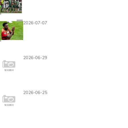
塞内加尔出线背后：末
轮5球大胜成为关键
2026-07-07
加拿大输给瑞士仍出
线，阿方索·戴维斯淘汰
赛压力升级
2026-06-29
拉希米替补建功，摩洛
哥4-2海地展现板凳深
度
2026-06-25
德国队冠军相指数排行
榜