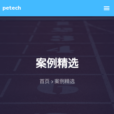
案例精选
首页
案例精选