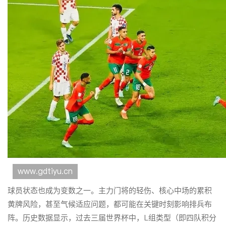
球员状态也成为变数之一。主力门将的轻伤、核心中场的累积
黄牌风险，甚至气候适应问题，都可能在关键时刻影响排兵布
阵。历史数据显示，过去三届世界杯中，L组类型（即四队积分