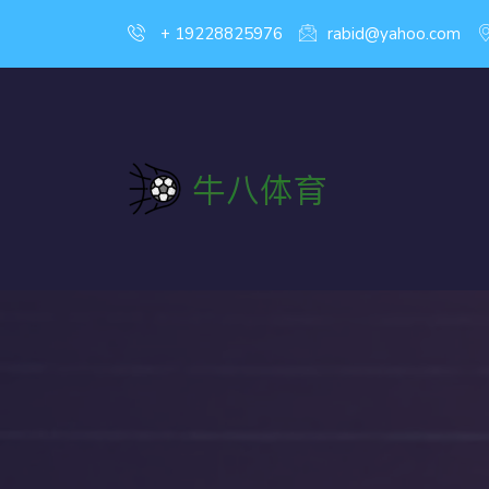
+ 19228825976
rabid@yahoo.com