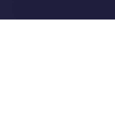
网站地图
⼋体育
SiteMap
选
讯
旨
⼋体育官网