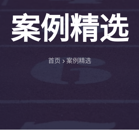
案例精选
首页
案例精选