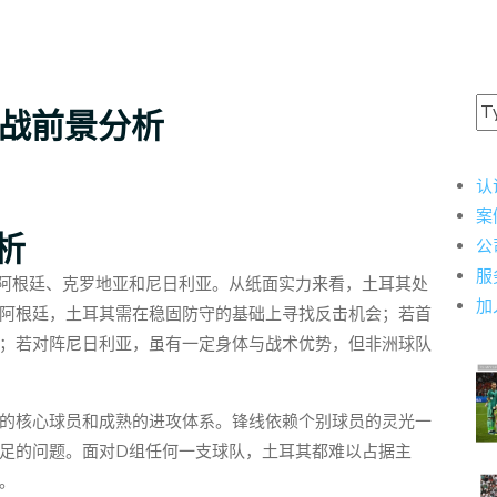
战前景分析
认
案
析
公
服
阿根廷、克罗地亚和尼日利亚。从纸面实力来看，土耳其处
加
阿根廷，土耳其需在稳固防守的基础上寻找反击机会；若首
；若对阵尼日利亚，虽有一定身体与战术优势，但非洲球队
的核心球员和成熟的进攻体系。锋线依赖个别球员的灵光一
足的问题。面对D组任何一支球队，土耳其都难以占据主
。