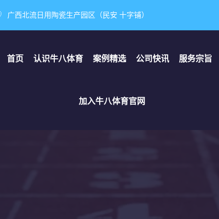
广西北流日用陶瓷生产园区（民安 十字铺）
首页
认识
⽜⼋体育
案例精选
公司快讯
服务宗旨
加入
⽜⼋体育官网