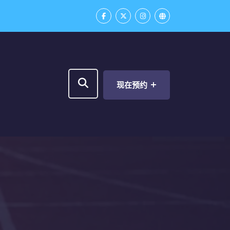
+
现在预约