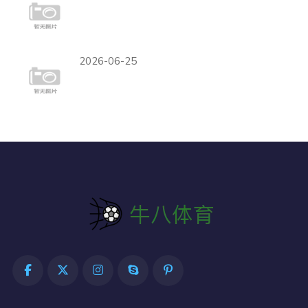
拉希米替补建功，摩洛哥4-2
海地展现板凳深度
2026-06-25
德国队冠军相指数排行榜