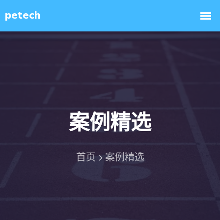
案例精选
首页
案例精选