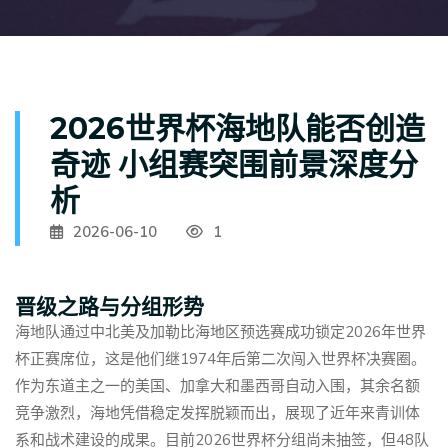
2026世界杯海地队能否创造
奇迹 小组赛突围前景深度分
析
2026-06-10
1
晋级之路与分组形势
海地队通过中北美及加勒比海地区预选赛成功锁定2026年世界
杯正赛席位，这是他们继1974年后第二次闯入世界杯决赛圈。
作为东道主之一的美国、加拿大和墨西哥自动入围，其余名额
竞争激烈，海地凭借稳定发挥脱颖而出，展现了近年来青训体
系和战术建设的成果。目前2026世界杯分组尚未抽签，但48队