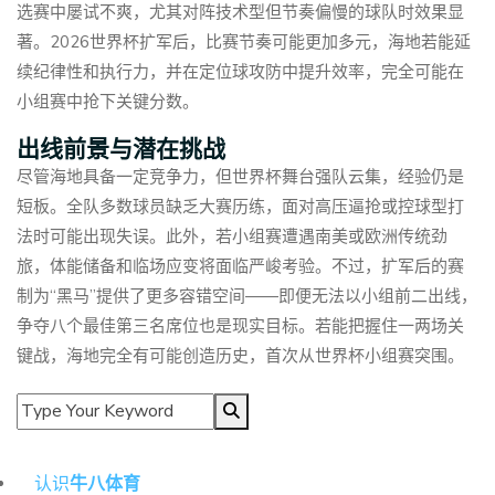
选赛中屡试不爽，尤其对阵技术型但节奏偏慢的球队时效果显
著。2026世界杯扩军后，比赛节奏可能更加多元，海地若能延
续纪律性和执行力，并在定位球攻防中提升效率，完全可能在
小组赛中抢下关键分数。
出线前景与潜在挑战
尽管海地具备一定竞争力，但世界杯舞台强队云集，经验仍是
短板。全队多数球员缺乏大赛历练，面对高压逼抢或控球型打
法时可能出现失误。此外，若小组赛遭遇南美或欧洲传统劲
旅，体能储备和临场应变将面临严峻考验。不过，扩军后的赛
制为“黑马”提供了更多容错空间——即便无法以小组前二出线，
争夺八个最佳第三名席位也是现实目标。若能把握住一两场关
键战，海地完全有可能创造历史，首次从世界杯小组赛突围。
导航
认识
⽜⼋体育