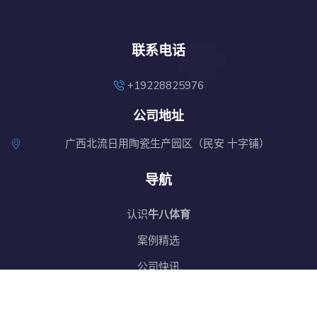
联系电话
+19228825976
公司地址
广西北流日用陶瓷生产园区（民安 十字铺）
导航
认识
⽜⼋体育
案例精选
公司快讯
服务宗旨