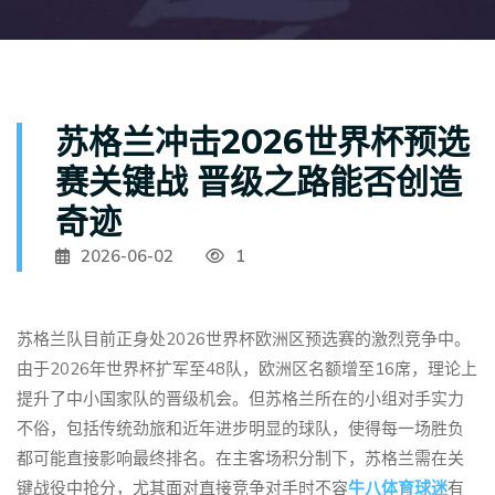
苏格兰冲击2026世界杯预选
赛关键战 晋级之路能否创造
奇迹
2026-06-02
1
苏格兰队目前正身处2026世界杯欧洲区预选赛的激烈竞争中。
由于2026年世界杯扩军至48队，欧洲区名额增至16席，理论上
提升了中小国家队的晋级机会。但苏格兰所在的小组对手实力
不俗，包括传统劲旅和近年进步明显的球队，使得每一场胜负
都可能直接影响最终排名。在主客场积分制下，苏格兰需在关
键战役中抢分，尤其面对直接竞争对手时不容
⽜⼋体育球迷
有