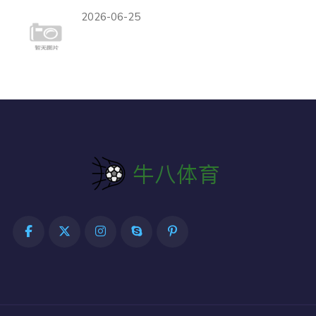
2026-06-25
德国队冠军相指数排行榜