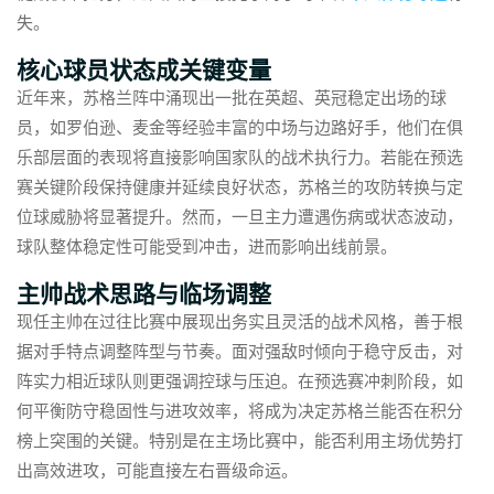
失。
核心球员状态成关键变量
近年来，苏格兰阵中涌现出一批在英超、英冠稳定出场的球
员，如罗伯逊、麦金等经验丰富的中场与边路好手，他们在俱
乐部层面的表现将直接影响国家队的战术执行力。若能在预选
赛关键阶段保持健康并延续良好状态，苏格兰的攻防转换与定
位球威胁将显著提升。然而，一旦主力遭遇伤病或状态波动，
球队整体稳定性可能受到冲击，进而影响出线前景。
主帅战术思路与临场调整
现任主帅在过往比赛中展现出务实且灵活的战术风格，善于根
据对手特点调整阵型与节奏。面对强敌时倾向于稳守反击，对
阵实力相近球队则更强调控球与压迫。在预选赛冲刺阶段，如
何平衡防守稳固性与进攻效率，将成为决定苏格兰能否在积分
榜上突围的关键。特别是在主场比赛中，能否利用主场优势打
出高效进攻，可能直接左右晋级命运。