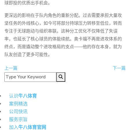
球即投的优质出手机会。
更深远的影响在于队内角色的重新分配。过去需要承担大量攻
坚任务的外线核心，如今可将部分持球压力转移至低位，转而
专注于无球跑动与组织串联。这种分工优化不仅降低了失误
率，也延长了核心球员的体能续航。奥卡福不再是进攻体系的
终点，而是撬动整个进攻格局的支点——他的存在本身，就为
队友创造了更多可能性。
上一篇
下一篇
导航
认识
⽜⼋体育
案例精选
公司快讯
服务宗旨
加入
⽜⼋体育官网