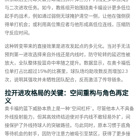
与二次进攻任务。如今，教练组开始围绕奥卡福设计更多低位
起手的战术，例如通过弱侧无球掩护清空一侧，让他在强侧获
得单打机会；或利用高位策应者与他形成高低位连线，压缩防
守反应时间。
这种转变带来的直接效果是进攻发起点的多元化。当对手无法
预判第一进攻选择来自外线还是内线时，防守轮转的延迟性被
放大，全队整体投篮命中率随之提升。数据显示，在奥卡福低
位单打占比超过15%的比赛里，球队场均助攻数反而增加2.3
次，说明其强攻并未牺牲团队配合，反而激活了传导链条。
拉开进攻格局的关键：空间重构与角色再定
义
奥卡福的篮下威胁本质上是一种“空间杠杆”。尽管他本人不具备
外线投射能力，但其高效终结迫使对手内线不敢轻易外扩，间
接保护了外线持球人的突破路径。与此同时，原本习惯于底角
等待机会的射手，因防守注意力被吸引至禁区，获得了更多接