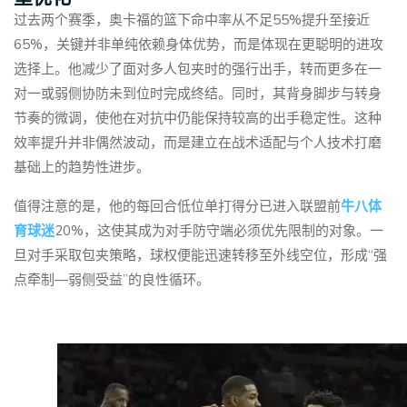
过去两个赛季，奥卡福的篮下命中率从不足55%提升至接近
65%，关键并非单纯依赖身体优势，而是体现在更聪明的进攻
选择上。他减少了面对多人包夹时的强行出手，转而更多在一
对一或弱侧协防未到位时完成终结。同时，其背身脚步与转身
节奏的微调，使他在对抗中仍能保持较高的出手稳定性。这种
效率提升并非偶然波动，而是建立在战术适配与个人技术打磨
基础上的趋势性进步。
值得注意的是，他的每回合低位单打得分已进入联盟前
⽜⼋体
育球迷
20%，这使其成为对手防守端必须优先限制的对象。一
旦对手采取包夹策略，球权便能迅速转移至外线空位，形成“强
点牵制—弱侧受益”的良性循环。