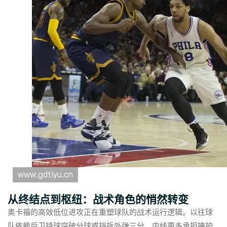
从终结点到枢纽：战术角色的悄然转变
奥卡福的高效低位进攻正在重塑球队的战术运行逻辑。以往球
队依赖后卫持球突破分球或挡拆外弹三分，内线更多承担掩护