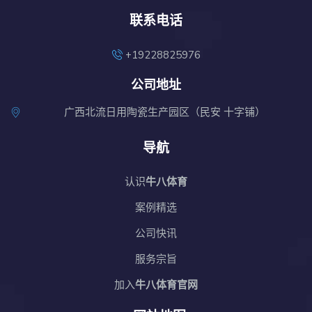
联系电话
+19228825976
公司地址
广西北流日用陶瓷生产园区（民安 十字铺）
导航
认识
⽜⼋体育
案例精选
公司快讯
服务宗旨
加入
⽜⼋体育官网