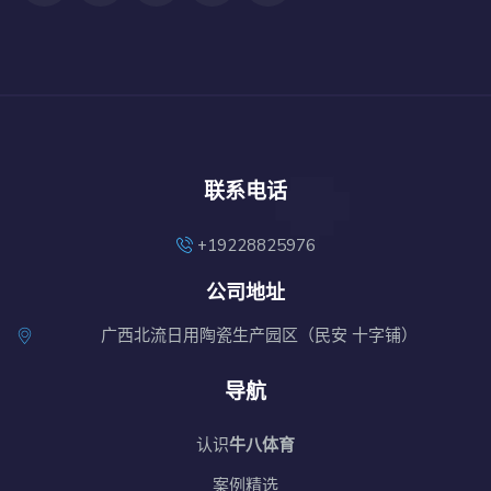
联系电话
+19228825976
公司地址
广西北流日用陶瓷生产园区（民安 十字铺）
导航
认识
⽜⼋体育
案例精选