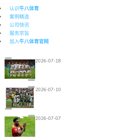
导航
认识
⽜⼋体育
案例精选
公司快讯
服务宗旨
加入
⽜⼋体育官网
热门资讯
2026-07-18
埃及世界杯G组成绩：一胜两
平排名第二
2026-07-10
塞内加尔出线背后：末轮5球
大胜成为关键
2026-07-07
加拿大输给瑞士仍出线，阿方