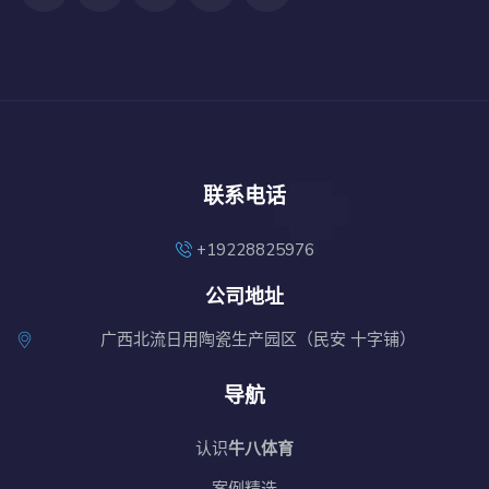
联系电话
+19228825976
公司地址
广西北流日用陶瓷生产园区（民安 十字铺）
导航
认识
⽜⼋体育