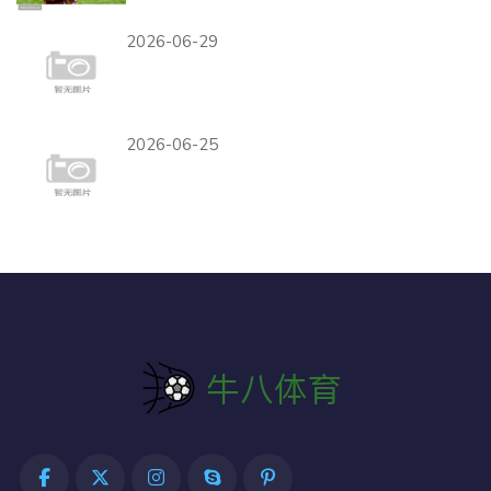
索·戴维斯淘汰赛压力升级
2026-06-29
拉希米替补建功，摩洛哥4-2
海地展现板凳深度
2026-06-25
德国队冠军相指数排行榜