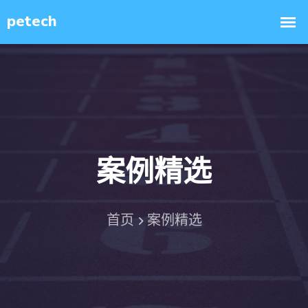
案例精选
首页
案例精选