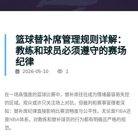
篮球替补席管理规则详解：
教练和球员必须遵守的赛场
纪律
2026-05-10
1
在一场高强度的篮球比赛中，替补席往往成为情绪最容易失控
的区域。观众或许只关注场上对抗，但裁判和赛事管理者深
知：替补席纪律直接影响比赛流畅度与公平性。无论是FIBA还
是NBA体系，对教练和替补球员的行为都有明确且严格的规
范。